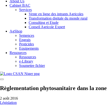
About Us
Cabinet BAC
Services
Vente en ligne des intrants Agricoles
Transformation digitale du monde rural
Consulting et Etude
Conseil Agricole Expert
AgShop
Semences
Engrais
Pesticides
Equipements
Ressources
Ressources
e-Library
Soumettre fichier
Règlementation phytosanitaire dans la z
2 août 2016
Législation