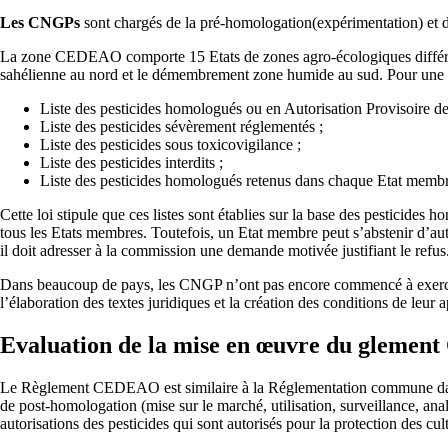
Le
s
CNGP
s
sont chargés de la pré-homologation(expérimentation) et de
La zone CEDEAO comporte 15 Etats de zones agro-écologiques différe
sahélienne au nord et le démembrement zone humide au sud. Pour une meil
Liste des pesticides homologués ou en Autorisation Provisoire d
Liste des pesticides sévèrement réglementés ;
Liste des pesticides sous toxicovigilance ;
Liste des pesticides interdits ;
Liste des pesticides homologués retenus dans chaque Etat membr
Cette loi stipule que ces listes sont établies sur la base des pesticides
tous les Etats membres. Toutefois, un Etat membre peut s’abstenir d’aut
il doit adresser à la commission une demande motivée justifiant le re
Dans beaucoup de pays, les CNGP n’ont pas encore commencé à exercer
l’élaboration des textes juridiques et la création des conditions de leur a
Evaluation de la mise en œuvre du
glement
Le Règlement CEDEAO est similaire à la Réglementation commune dans 
de post-homologation (mise sur le marché, utilisation, surveillance, an
autorisations des pesticides qui sont autorisés pour la protection des cu