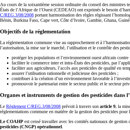
Au cours de la soixantième session ordinaire du conseil des ministres
États de l’Afrique de l’Ouest (CEDEAO) ont exprimés le besoin d’harmon
C/REG.3/08/2008
portant harmonisation des règles régissant l’homol
Bénin, Burkina Faso, Cape vert, Côte d’Ivoire, Gambie, Ghana, Guinée
Objectifs de la réglementation
La réglementation commune vise au rapprochement et à l’harmonisation de
l’autorisation, la mise sur le marché, l’utilisation et le contrôle des pes
protéger les populations et l’environnement ouest africain contre le
faciliter le commerce inter et intra-États des pesticides, par l’
faciliter aux agriculteurs, l’accès aux pesticides de qualité en tem
assurer l’utilisation rationnelle et judicieuse des pesticides ;
contribuer à la création d’un environnement favorable à l’investis
promouvoir le partenariat entre le secteur public et le secteur priv
O
rganes
et i
nstruments de gestion
des
pesticides
dans 
Le
Règlement C/REG.3/08/2008
prévoit à travers son
article 9
, la mis
réglementations commune en matière de la gestion des pesticides po
Le COAHP
est censé travailler avec les comités nationaux de gestion 
pesticides (CNGP)
opérationnel
.