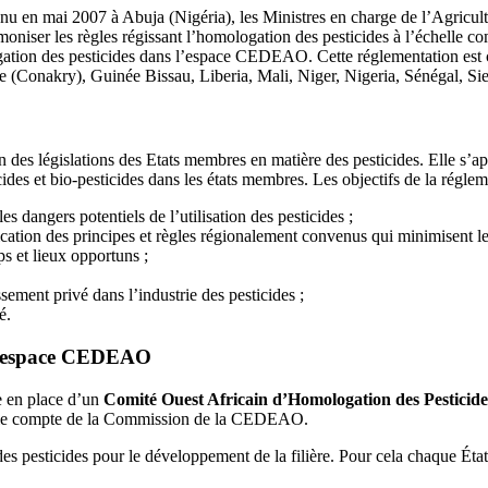
 tenu en mai 2007 à Abuja (Nigéria), les Ministres en charge de l’Agr
iser les règles régissant l’homologation des pesticides à l’échelle com
ogation des pesticides dans l’espace CEDEAO. Cette réglementation est
 (Conakry), Guinée Bissau, Liberia, Mali, Niger, Nigeria, Sénégal, Si
s législations des Etats membres en matière des pesticides. Elle s’appl
ticides et bio-pesticides dans les états membres. Les objectifs de la réglem
s dangers potentiels de l’utilisation des pesticides ;
application des principes et règles régionalement convenus qui minimisen
ps et lieux opportuns ;
sement privé dans l’industrie des pesticides ;
é.
l’espace CEDEAO
e en place d’un
Comité Ouest Africain d’Homologation des Pestici
ur le compte de la Commission de la CEDEAO.
des pesticides pour le développement de la filière. Pour cela chaque Ét