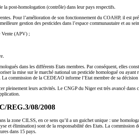
 la post-homologation (contrôle) dans leur pays respectifs.
ntes. Pour l’amélioration de son fonctionnement du COAHP, il est pr
leure gestion des pesticides dans l’espace communautaire et au sein des
e Vente (APV) ;
e.
 homologués dans les différents Etats membres. Par conséquent, elles cons
oriser la mise sur le marché national un pesticide homologué ou ayant re
fus. La commission de la CEDEAO informe l’Etat membre de sa décision (
 pleinement leurs activités. Le CNGP du Niger est très avancé dans c
pplication.
 C/REG.3/08/2008
la zone CILSS, en ce sens qu’il a un guichet unique : une homologat
alyse et élimination) sont de la responsabilité des Etats. La commission
ltures dans 15 pays.