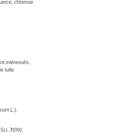
ssance, chlorose
t intéressés,
e lutte
icum
L.).
.Sci.
7
(09):