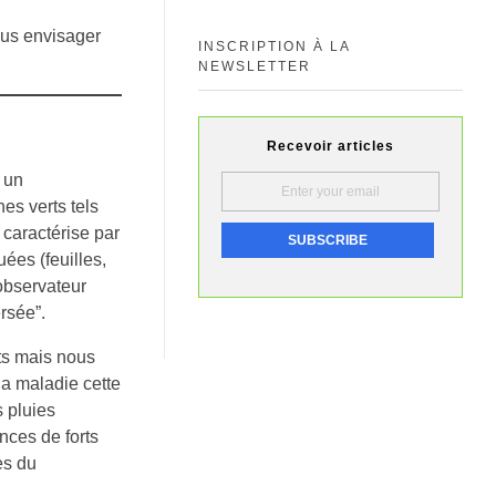
vous envisager
INSCRIPTION À LA
NEWSLETTER
Recevoir articles
 un
es verts tels
e caractérise par
uées (feuilles,
’observateur
rsée”.
ts mais nous
la maladie cette
 pluies
nces de forts
es du