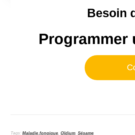
Besoin 
Programmer un
C
Tags:
Maladie fongique
,
Oïdium
,
Sésame