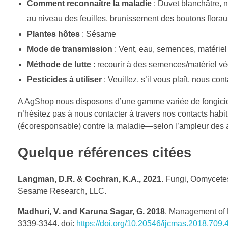
Comment reconnaître la maladie
: Duvet blanchâtre, n
au niveau des feuilles, brunissement des boutons floraux
Plantes hôtes
: Sésame
Mode de transmission
: Vent, eau, semences, matériel
Méthode de lutte
: recourir à des semences/matériel végé
Pesticides à utiliser
: Veuillez, s’il vous plaît, nous cont
A AgShop nous disposons d’une gamme variée de fongicides
n’hésitez pas à nous contacter à travers nos contacts habi
(écoresponsable) contre la maladie—selon l’ampleur des 
Quelque références citées
Langman, D.R. & Cochran, K.A., 2021
. Fungi, Oomycete
Sesame Research, LLC.
Madhuri, V. and Karuna Sagar, G. 2018
. Management of 
3339-3344. doi:
https://doi.org/10.20546/ijcmas.2018.709.