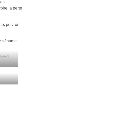
des
oire la perte
e, poivron,
sésame