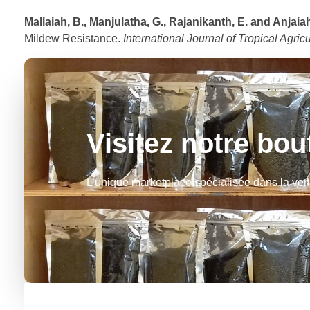
Mallaiah, B., Manjulatha, G., Rajanikanth, E. and Anjaiah
Mildew Resistance.
International Journal of Tropical Agricu
Visitez notre bou
L’unique marketplace spécialisée dans la vent