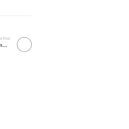
t Post
Diagnostic d’une ferme arboricole d’agrumes et de manguiers