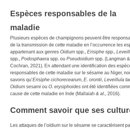
Espèces responsables de la
maladie
Plusieurs espèces de champignons peuvent être respons
de la transmission de cette maladie en l’occurrence les e
appartenant aux genres
Oidium
spp.,
Erisiphe
spp.,
Leveil
spp.,
Podosphaera
spp. ou
Pseudoidium
spp. (Langman &
Cochran, 2021). En attendant une identification des espèc
responsables de cette maladie sur le sésame au Niger, no
savons qu’
Erisiphe cichorecearum
,
E. orontii
,
Leveillula ta
Oidium sesami
ou
O. erysiphoides
ont été identifiées com
cause de cette maladie en Inde (Mallaiah
& al
., 2016).
Comment savoir que ses culture
Les attaques de l’oïdium sur le sésame se caractérisent p