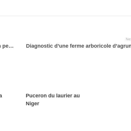
Nex
Semences d’oseille rouge (Bissap) d’un peu plus de deux mois
a
Puceron du laurier au
Niger