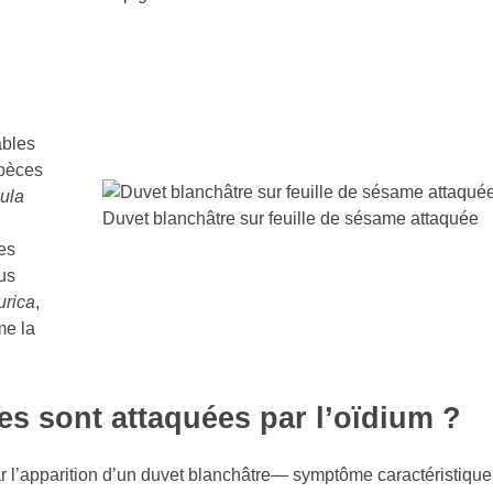
ables
spèces
lula
Duvet blanchâtre sur feuille de sésame attaquée
es
us
urica
,
me la
s sont attaquées par l’oïdium ?
ar l’apparition d’un duvet blanchâtre— symptôme caractéristique