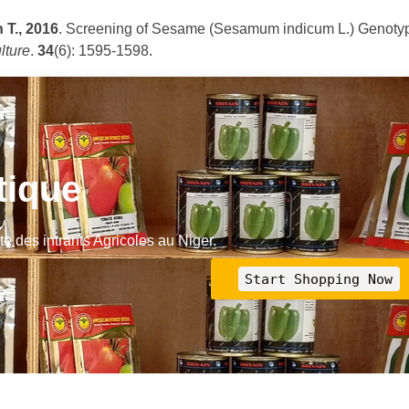
 T., 2016
. Screening of Sesame (Sesamum indicum L.) Genoty
lture
.
34
(6): 1595-1598.
tique
e des intrants Agricoles au Niger.
Start Shopping Now