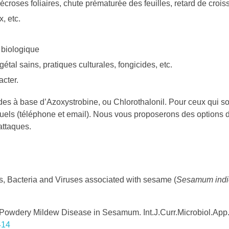
écroses foliaires, chute prématurée des feuilles, retard de croi
, etc.
 biologique
tal sains, pratiques culturales, fongicides, etc.
acter.
 à base d’Azoxystrobine, ou Chlorothalonil. Pour ceux qui son
tuels (téléphone et email). Nous vous proposerons des options d
attaques.
s, Bacteria and Viruses associated with sesame (
Sesamum ind
Powdery Mildew Disease in Sesamum. Int.J.Curr.Microbiol.App
414