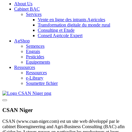
About Us
Cabinet BAC
Services
Vente en ligne des intrants Agricoles
Transformation digitale du monde rural
Consulting et Etude
Conseil Agricole Expert
AgShop
Semences
Engrais
Pesticides
Equipements
Ressources
Ressources
e-Library
Soumettre fichier
CSAN Niger
CSAN (www.csan-niger.com) est un site web développé par le
cabinet Bioengineering and Agri-Business Consulting (BAC) afin
d’aider les Acteurs ruraux en particulier les producteurs et leurs