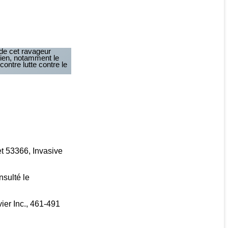
 de cet ravageur
arien, notamment le
ntre lutte contre le
et 53366, Invasive
nsulté le
vier Inc., 461-491