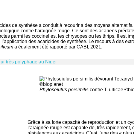
ides de synthèse a conduit à recourir à des moyens alternatifs. 
e biologique contre l’araignée rouge. Ce sont des acariens préda
es parmi les coccinelles, les chrysopes ou les thrips. Il est imp
 l’application des acaricides de synthèse. Le recours à des extra
ilicum
a également été rapporté par CABI, 2021.
eur très polyphage au Niger
Phytoseiulus persimilis
contre T. urticae ©bi
Grâce à sa forte capacité de reproduction et un cycl
l’araignée rouge est capable de, très rapidement,
résistances aux acaricides. C’est l’une des « plus 