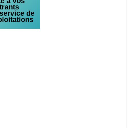
té à vos
trants
 service de
loitations