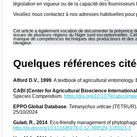
législation en vigueur ou de la capacité des fournisseurs
Veuillez nous contactez à nos adresses habituelles pour p
Cet article a également vocation de documenter la présence d
issues de plusieurs régions du Niger sont exceptionnelles. Cela
manque de compétences techniques des producteurs et des agent
ravageur.
Quelques références cit
Alford D.V., 1999
. A textbook of agricultural entomology.
CABI (Center for Agricultural Bioscience International
Species Compendium.
https://doi.org/10.1079/cabicom
EPPO Global Database
.
Tetranychus urticae
(TETRUR).
25/10/2024
Gulati, R., 2014
. Eco-friendly management of phytophagous
http://dx.doi.org/10.1016/B978-0-12-398529-3.00023-3