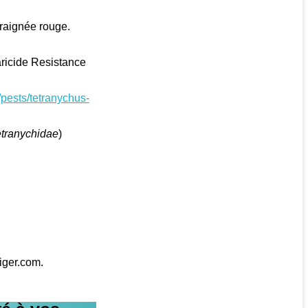
Araignée rouge.
caricide Resistance
g/pests/tetranychus-
tranychidae
)
iger.com.