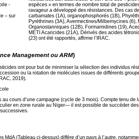
espèces » en termes de nombre total de pesticides
ravageur a développé des résistances. Des cas de
le – sur
carbamates (1A), organophosphorés (1B), Phyréth
Pyréthrines (3A), Avermectines/Milbemycines (6), 
Organostanniques (12B), Formamidines (19), Aceq
METI Acaricides (21A), Dérivés des acides tétroni
(23) ont été rapportés, affirme l’IRAC.
tance Management ou ARM
)
sticides ont pour but de minimiser la sélection des individus rés
uccession ou la rotation de molécules issues de différents grou
IRAC, 2019).
s au cours d’une campagne (cycle de 3 mois). Compte tenu de la 
culier en zone rurale au Niger— il est possible de succéder des
successives.
es MdA (Tableau ci-dessus) diffère d’un pays à l’autre, notamme