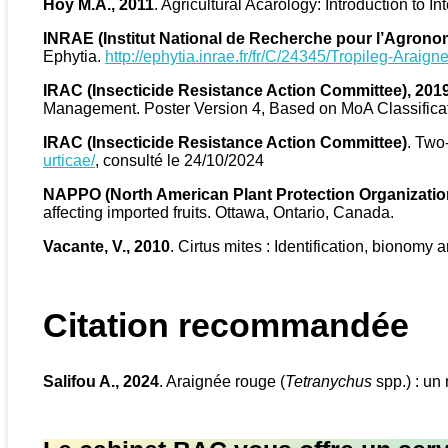
Hoy M.A., 2011
. Agricultural Acarology: Introduction to
INRAE (Institut National de Recherche pour l’Agronom
Ephytia.
http://ephytia.inrae.fr/fr/C/24345/Tropileg-Arai
IRAC (Insecticide Resistance Action Committee), 201
Management. Poster Version 4, Based on MoA Classificat
IRAC (Insecticide Resistance Action Committee)
. Two
urticae/
, consulté le 24/10/2024
NAPPO (North American Plant Protection Organizatio
affecting imported fruits. Ottawa, Ontario, Canada.
Vacante, V., 2010
. Cirtus mites : Identification, bionomy
Citation recommandée
Salifou A., 2024
. Araignée rouge (
Tetranychus
spp.) : un