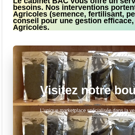
Le cabinet BAC vous offre un servi
besoins. Nos interventions portent
Agricoles (semence, fertilisant, pe
conseil pour une gestion efficace
Agricoles.
Visitez notre bo
L’unique marketplace spécialisée dans la ven