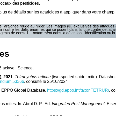
 locaux des pesticides.
lus de détails sur les acaricides à appliquer dans votre champ.
e l’araignée rouge au Niger. Les images (©) exclusives des attaques
 illustre les défis énormes qui se posent dans la lutte contre cet ac
s de conseil— notamment dans la détection, l’identification ou la co
ées
 Blackwell Science.
), 2021
.
Tetranychus urticae
(two-spotted spider mite). Datashe
pendium.53366
, consulté le 25/10/2024
 EPPO Global Database.
https://gd.eppo.int/taxonTETRUR/
, co
 mites. In: Abrol D. P., Ed.
Integrated Pest Management
. Else