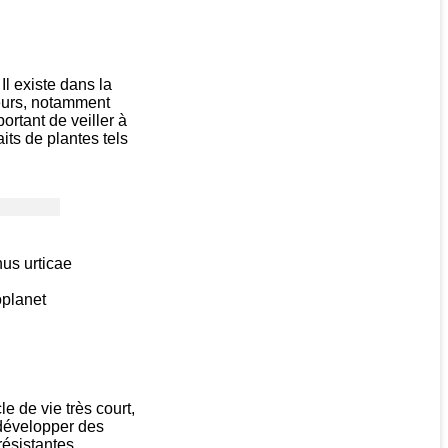
Il existe dans la
teurs, notamment
ortant de veiller à
its de plantes tels
oplanet
e de vie très court,
 développer des
résistantes