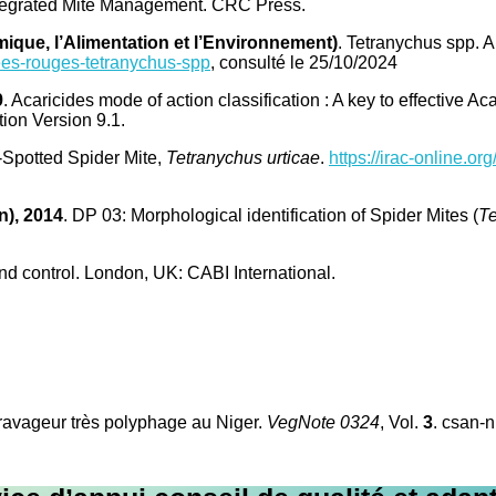
 Integrated Mite Management. CRC Press.
ique, l’Alimentation et l’Environnement)
. Tetranychus spp. 
gnees-rouges-tetranychus-spp
, consulté le 25/10/2024
9
. Acaricides mode of action classification : A key to effective A
ion Version 9.1.
-Spotted Spider Mite,
Tetranychus urticae
.
https://irac-online.or
n), 2014
. DP 03: Morphological identification of Spider Mites (
Te
 and control. London, UK: CABI International.
 ravageur très polyphage au Niger.
VegNote 0324
, Vol.
3
. csan-n