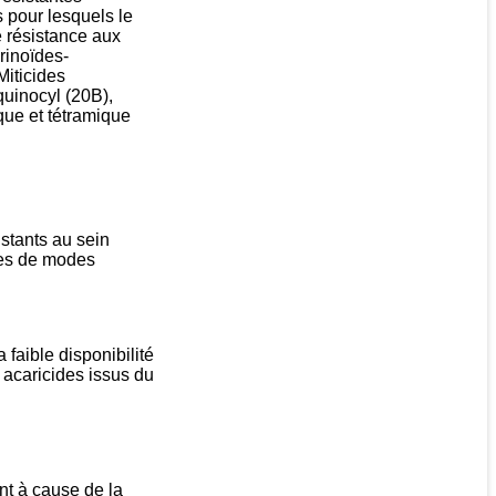
 pour lesquels le
 résistance aux
rinoïdes-
Miticides
uinocyl (20B),
que et tétramique
istants au sein
pes de modes
faible disponibilité
 acaricides issus du
nt à cause de la