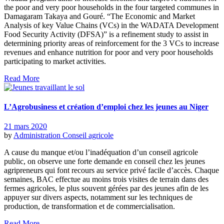
the poor and very poor households in the four targeted communes in
Damagaram Takaya and Gouré. “The Economic and Market
Analysis of key Value Chains (VCs) in the WADATA Development
Food Security Activity (DFSA)” is a refinement study to assist in
determining priority areas of reinforcement for the 3 VCs to increase
revenues and enhance nutrition for poor and very poor households
participating to market activities.
Read More
L’Agrobusiness et création d’emploi chez les jeunes au Niger
21 mars 2020
by
Administration
Conseil agricole
A cause du manque et/ou l’inadéquation d’un conseil agricole
public, on observe une forte demande en conseil chez les jeunes
agripreneurs qui font recours au service privé facile d’accès. Chaque
semaines, BAC effectue au moins trois visites de terrain dans des
fermes agricoles, le plus souvent gérées par des jeunes afin de les
appuyer sur divers aspects, notamment sur les techniques de
production, de transformation et de commercialisation.
Read More