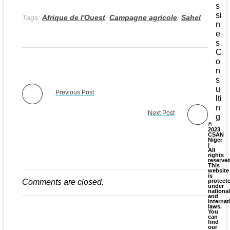
s
si
Tags:
Afrique de l'Ouest
,
Campagne agricole
,
Sahel
n
e
s
C
o
n
s
u
Previous Post
lti
n
Next Post
g
©
2023
CSAN
Niger
|
All
rights
reserve
This
website
is
Comments are closed.
protect
under
national
and
internat
laws.
You
can
find
our