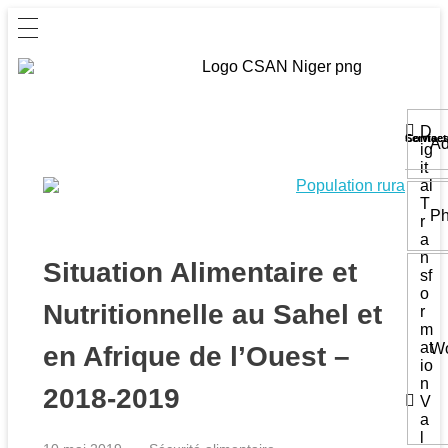
D
Service
Contact
Ad
ig
it
al
T
Ph
r
a
n
Situation Alimentaire et
sf
o
Nutritionnelle au Sahel et
r
m
at
Wo
en Afrique de l’Ouest –
io
n
2018-2019
V
a
l