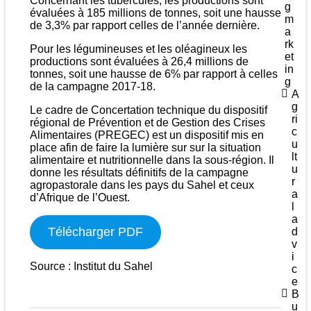
Concernant les tubercules, les productions sont
g
évaluées à 185 millions de tonnes, soit une hausse
m
de 3,3% par rapport celles de l’année dernière.
a
rk
Pour les légumineuses et les oléagineux les
et
productions sont évaluées à 26,4 millions de
in
tonnes, soit une hausse de 6% par rapport à celles
g
de la campagne 2017-18.
A
g
Le cadre de Concertation technique du dispositif
ri
régional de Prévention et de Gestion des Crises
c
Alimentaires (PREGEC) est un dispositif mis en
u
place afin de faire la lumière sur sur la situation
lt
alimentaire et nutritionnelle dans la sous-région. Il
u
donne les résultats définitifs de la campagne
r
agropastorale dans les pays du Sahel et ceux
a
d’Afrique de l’Ouest.
l
a
Télécharger PDF
d
v
i
Source : Institut du Sahel
c
e
B
u