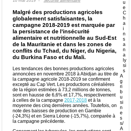
10 mai 2019
Sécurité alimentaire
u
e
Malgré des productions agricoles
C
globalement satisfaisantes, la
h
a
campagne 2018-2019 est marquée par
i
la persistance de l’insécurité
n
alimentaire et nutritionnelle au Sud-Est
s
de la Mauritanie et dans les zones de
a
n
conflits du Tchad, du Niger, du Nigeria,
a
du Burkina Faso et du Mali.
ly
si
Les tendances des bonnes productions agricoles
s
annoncées en novembre 2018 à Abidjan au titre de
A
la campagne agricole 2018-2019 se confirment
g
excepté au Cap Vert. Les productions céréalières
ri
de la région estimées à 73,2 millions de tonnes,
b
sont en hausse de 6,6% et 17,7%, respectivement
u
à celles de la campagne
2017-2018
et à la
si
moyenne des cinq dernières années. Toutefois, on
n
note des baisses de production en Gambie
e
(-24,3%) et en Sierra Léone (-15,7%), comparée à
s
la campagne précédente.
s/
A