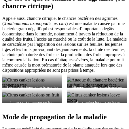
chancre citrique)
Appelé aussi chancre citrique, le chancre bactérien des agrumes
(
Xanthomonas axonopodis
pv.
citri
) est une maladie causée par une
bactérie gram négatif qui est responsables d’importants dégâts
économique dans le monde, notamment à travers la réduction de la
qualité des fruits, l’accès au marché ou le coût de la lutte. La maladie
se caractérise par l’apparition des lésions sur les feuilles, les jeunes
tiges et les fruits provoquant des jaunissements, la chute des feuilles,
la chute prématurée des fruits et la production des fruits impropres à
la commercialisation. En cas d’attaques sévères, la maladie pourrait
même causée la mort prématurée de la plante attaquée lors que des
dispositions appropriées ne sont pas prises à temps.
Lesions de chancre bactérien des
Attaque du chancre bactérien sur
agrumes sur tangerien
feuille de tangerine
Citrus canker lesions on fruit
Citrus canker lesions on leave
Mode de propagation de la maladie
Le moyen privilégié de propagation de la maladie vers des endroits