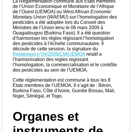
La Réglementation commune aux Etats membres
de l’Union Economique et Monétaire de l’Afrique
de l’Ouest (UEMOA) ou
West African Economic
Monetary Union
(
WAEMU
) sur l’homologation des
pesticides a été adoptée lors du Conseil des
Ministres de l’Union tenu le 06 mars 2009 à
Ouagadougou (Burkina Faso). Il a été question
d’harmoniser les règles régissant l’homologation
des pesticides à l’échelle communautaire. Il
découle de cette session, la signature du
Règlement n°04/2009/CM/UEMOA
relatif a
l’harmonisation des regles regissant
l’homologation, la commercialisation et le contrôle
des pesticides au sein de l’UEMOA.
Cette réglementation est commune à tous les 8
Etats membres de l’UEMOA. Il s’agit de : Bénin,
Burkina Faso, Côte d’Ivoire, Guinée Bissau, Mali,
Niger, Sénégal, et Togo.
O
rganes
et
i
nstruments de