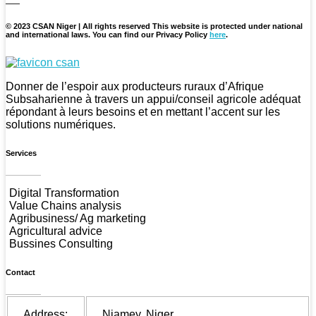
© 2023 CSAN Niger | All rights reserved This website is protected under national
and international laws. You can find our Privacy Policy
here
.
CSAN Niger
Au Service de la Population Rurale
Donner de l’espoir aux producteurs ruraux d’Afrique
Subsaharienne à travers un appui/conseil agricole adéquat
répondant à leurs besoins et en mettant l’accent sur les
solutions numériques.
Services
Digital Transformation
Value Chains analysis
Agribusiness/ Ag marketing
Agricultural advice
Bussines Consulting
Contact
Address:
Niamey, Niger