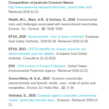
Compendium of pesticide Common Names
:
http://www.alanwood.net/pesticides/class_insecticides.html
.
Retrieved 2018-12-21.
Hladik, M.L., Main, A.R., & Goilson, D., 2018
. Environmental
risks and challenges associated with neonicotinoid insecticides.
Environ. Sci. Technol
.,
52
, 3329−3335.
EFSA, 2018
.
Neonicotinoids: risks to bees confirmed
.
European
food Safety Authority
. 2018-02-28. Retrieved 2018-12-26.
EFSA, 2013
.
L’EFSA identifie les risques associés aux
néonicotinoïdes pour les abeilles
.
European food Safety
Authority
. Consulté le 21-12-2018
EPA
:
EPA Actions to Protect Pollinators
.
United States
Environmental Protection Agency
. Retrieved 2018-12-22.
Simon-Delso
, N.
&
al
., 2015
. Systemic insecticides
(neonicotinoids and fipronil): trends, uses, mode of action and
metabolites.
Environ Sci Pollut Res
.,
22
, 5–34.
Stokstad, E., 2018
.
European agency concludes controversial
‘neonic’ pesticides threaten bees
.
Sciences
. Retrieved 2018-12-
21.