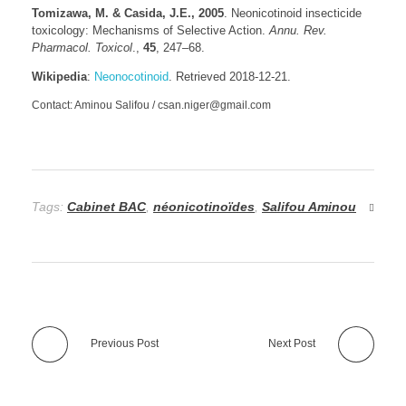
Tomizawa, M. & Casida, J.E., 2005
. Neonicotinoid insecticide
toxicology: Mechanisms of Selective Action.
Annu. Rev.
Pharmacol. Toxicol
.,
45
, 247–68.
Wikipedia
:
Neonocotinoid
. Retrieved 2018-12-21.
Contact: Aminou Salifou / csan.niger@gmail.com
Tags:
Cabinet BAC
,
néonicotinoïdes
,
Salifou Aminou
Previous Post
Next Post