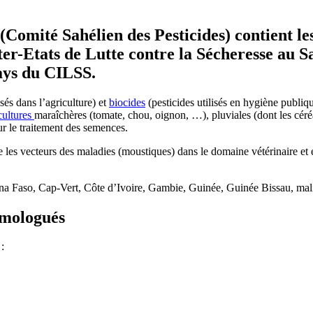
(Comité Sahélien des
P
esticides)
contient
le
tats de Lutte contre la Sécheresse au Sahel)
pays du CILSS.
és dans l’agriculture) et
biocides
(pesticides utilisés en hygiène publi
cultures
maraîchères (tomate, chou, oignon, …), pluviales (dont les céréa
ur le traitement des semences.
ttre les vecteurs des maladies (moustiques) dans le domaine vétérinaire 
ina Faso, Cap-Vert, Côte d’Ivoire, Gambie, Guinée, Guinée Bissau, mal
homologués
 :