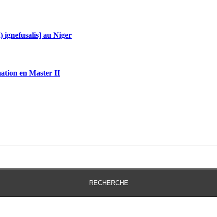
 ignefusalis] au Niger
tion en Master II
RECHERCHE