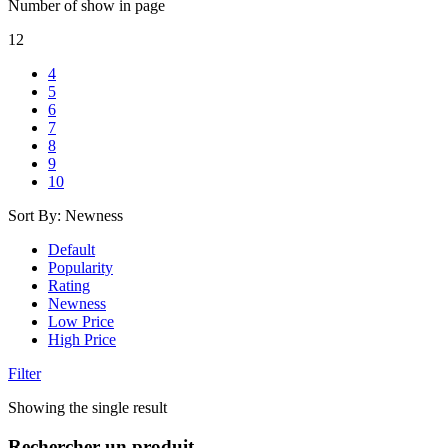
Number of show in page
12
4
5
6
7
8
9
10
Sort By:
Newness
Default
Popularity
Rating
Newness
Low Price
High Price
Filter
Showing the single result
Rechercher un produit