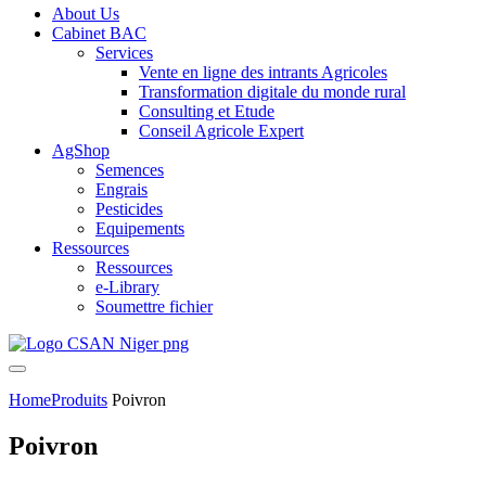
About Us
Cabinet BAC
Services
Vente en ligne des intrants Agricoles
Transformation digitale du monde rural
Consulting et Etude
Conseil Agricole Expert
AgShop
Semences
Engrais
Pesticides
Equipements
Ressources
Ressources
e-Library
Soumettre fichier
Home
Produits
Poivron
Poivron