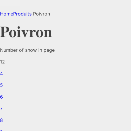
Home
Produits
Poivron
Poivron
Number of show in page
12
4
5
6
7
8