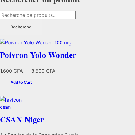
Recherche
pour :
Recherche
Poivron Yolo Wonder
Plage
1.600
CFA
–
8.500
CFA
de
Add to Cart
prix :
1.600 CFA
à
8.500 CFA
CSAN Niger