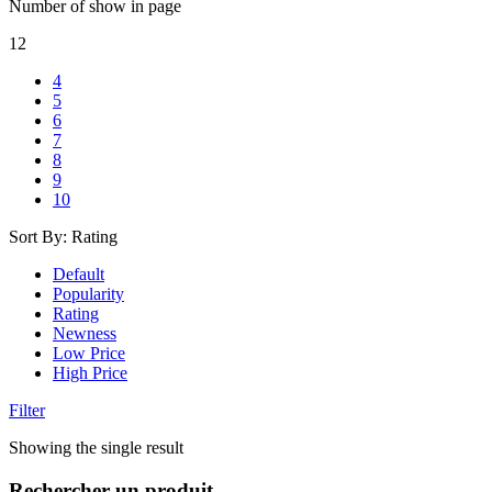
Number of show in page
12
4
5
6
7
8
9
10
Sort By:
Rating
Default
Popularity
Rating
Newness
Low Price
High Price
Filter
Showing the single result
Rechercher un produit