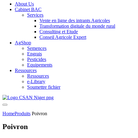
About Us
Cabinet BAC
Services
Vente en ligne des intrants Agricoles
Transformation digitale du monde rural
Consulting et Etude
Conseil Agricole Expert
AgShop
Semences
Engrais
Pesticides
Equipements
Ressources
Ressources
e-Library
Soumettre fichier
Home
Produits
Poivron
Poivron