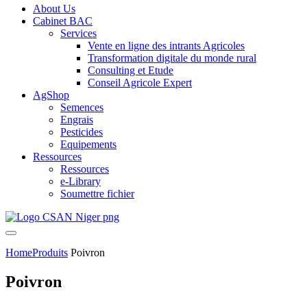
About Us
Cabinet BAC
Services
Vente en ligne des intrants Agricoles
Transformation digitale du monde rural
Consulting et Etude
Conseil Agricole Expert
AgShop
Semences
Engrais
Pesticides
Equipements
Ressources
Ressources
e-Library
Soumettre fichier
Home
Produits
Poivron
Poivron