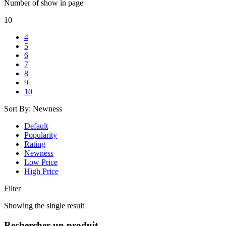
Number of show in page
10
4
5
6
7
8
9
10
Sort By:
Newness
Default
Popularity
Rating
Newness
Low Price
High Price
Filter
Showing the single result
Rechercher un produit