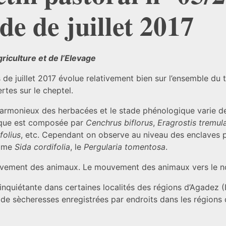
de de juillet 2017
riculture et de l’Elevage
e juillet 2017 évolue relativement bien sur l’ensemble du te
rtes sur le cheptel.
rmonieux des herbacées et le stade phénologique varie de 
tique est composée par
Cenchrus biflorus
,
Eragrostis tremul
folius
, etc. Cependant on observe au niveau des enclaves 
omme
Sida cordifolia
, le
Pergularia tomentosa
.
breuvement des animaux. Le mouvement des animaux vers le n
t inquiétante dans certaines localités des régions d’Agadez 
 de sècheresses enregistrées par endroits dans les régions d