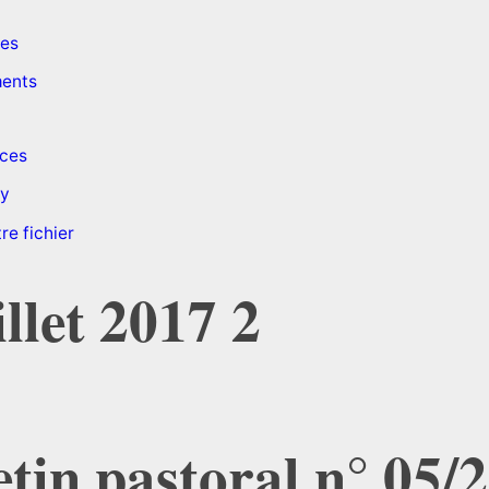
des
ents
ces
ry
re fichier
illet 2017 2
etin pastoral
n° 05/