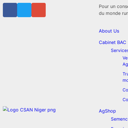
Pour un conse
du monde rur
About Us
Cabinet BAC
Service
Ve
Ag
Tr
mo
Co
Co
AgShop
Semenc