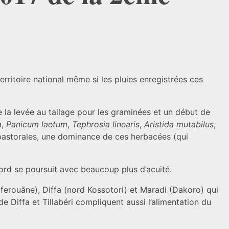
rritoire national même si les pluies enregistrées ces
la levée au tallage pour les graminées et un début de
a
,
Panicum laetum
,
Tephrosia linearis
,
Aristida mutabilus
,
pastorales, une dominance de ces herbacées (qui
ord se poursuit avec beaucoup plus d’acuité.
(Iferouāne), Diffa (nord Kossotori) et Maradi (Dakoro) qui
e Diffa et Tillabéri compliquent aussi l’alimentation du