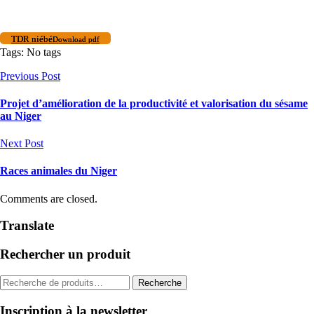
TDR niébé
Download pdf
Tags: No tags
Previous Post
Projet d’amélioration de la productivité et valorisation du sésame
au Niger
Next Post
Races animales du Niger
Comments are closed.
Translate
Rechercher un produit
Recherche
Recherche
pour :
Inscription à la newsletter