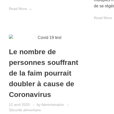
de se régé
Read More
Read More
Le nombre de
personnes souffrant
de la faim pourrait
doubler à cause de
Coronavirus
12 avril 2020
by
Administration
Sécurité alimentaire