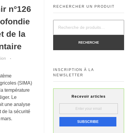
RECHERCHER UN PRODUIT
hir n°126
rofondie
t de la
RECHERCHE
ntaire
tion
INSCRIPTION À LA
NEWSLETTER
stème
gricoles (SIMA)
la température
Recevoir articles
iger. Le
nit une analyse
 de la sécurité
 mars.