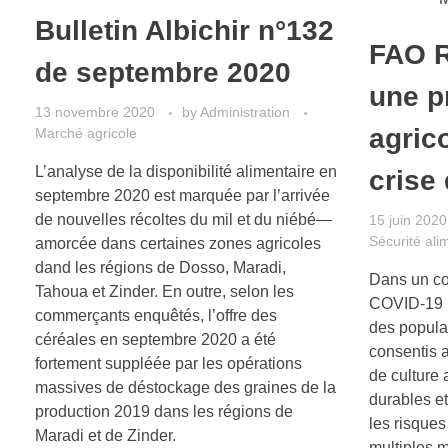
Bulletin Albichir n°132
FAO 
de septembre 2020
une p
13 novembre 2020
by
Administration
agric
Marché agricole
L’analyse de la disponibilité alimentaire en
crise
septembre 2020 est marquée par l’arrivée
de nouvelles récoltes du mil et du niébé—
15 juin 2020
Sécurité ali
amorcée dans certaines zones agricoles
dand les régions de Dosso, Maradi,
Dans un co
Tahoua et Zinder. En outre, selon les
COVID-19 m
commerçants enquêtés, l’offre des
des populat
céréales en septembre 2020 a été
consentis a
fortement suppléée par les opérations
de culture
massives de déstockage des graines de la
durables et
production 2019 dans les régions de
les risques
Maradi et de Zinder.
multiples 