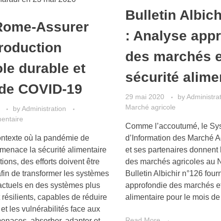
Bulletin Albic
Rome-Assurer
: Analyse app
roduction
des marchés e
ole durable et
sécurité alime
 de COVID-19
29 mai 2020
by
Administra
Marché agricole
by
Administration
mentaire
Comme l’accoutumé, le Sy
ntexte où la pandémie de
d’Information des Marché A
enace la sécurité alimentaire
et ses partenaires donnent 
ions, des efforts doivent être
des marchés agricoles au N
fin de transformer les systèmes
Bulletin Albichir n°126 four
 actuels en des systèmes plus
approfondie des marchés et
 résilients, capables de réduire
alimentaire pour le mois de
 et les vulnérabilités face aux
Read More
menaces, absorber, adapter et