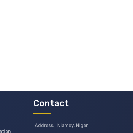
Contact
Address:
Niamey, Niger
ation