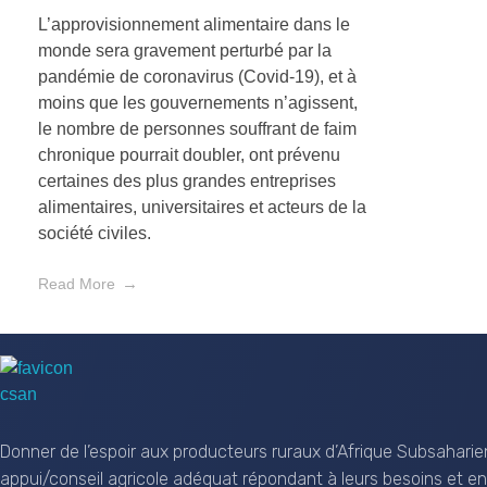
L’approvisionnement alimentaire dans le
monde sera gravement perturbé par la
pandémie de coronavirus (Covid-19), et à
moins que les gouvernements n’agissent,
le nombre de personnes souffrant de faim
chronique pourrait doubler, ont prévenu
certaines des plus grandes entreprises
alimentaires, universitaires et acteurs de la
société civiles.
Read More
CSAN Niger
Au Service de la Population Rurale
Donner de l’espoir aux producteurs ruraux d’Afrique Subsaharie
appui/conseil agricole adéquat répondant à leurs besoins et en