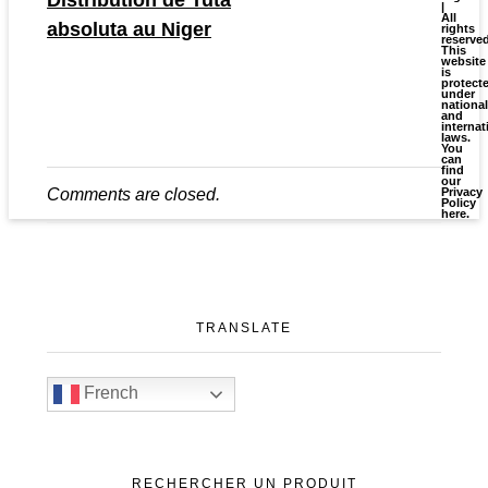
Distribution de Tuta
|
All
absoluta au Niger
rights
reserve
This
website
is
protect
under
national
and
internat
laws.
You
can
find
our
Privacy
Comments are closed.
Policy
here
.
TRANSLATE
French
RECHERCHER UN PRODUIT