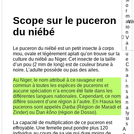
o
r
m
Scope sur le puceron
at
Wo
io
du niébé
n
V
a
l
Le puceron du niébé est un petit insecte à corps
u
mou, ovale et légèrement aplati qu’on trouve sur la
e
culture du niébé au Niger. Cet insecte de la taille
C
d’un pou (2 mm de long) est de couleur brune à
h
noire. L’adulte possède ou pas des ailes.
a
Au Niger, le nom attribué à ce ravageur est
i
commun à toutes les espèces de pucerons et
n
aucune spéciation n’a encore été faite dans les
s
différentes langues nationales. Cependant, ce nom
a
diffère souvent d’une région à l’autre. En Hausa les
n
pucerons sont appelés
Darɓa
(Région de Maradi et
a
Zinder) ou
Ɗan ƙôno
(région de Dosso).
ly
si
La capacité de multiplication de ce puceron est
s
effroyable. Une femelle peut pondre plus 120
A
individus au cours de sa vie qui dure moins de