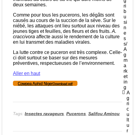
g
deux semaines.
ri
b
Comme pour tous les pucerons, les dégâts sont
u
causés au cours de la succion de la sève. Sur le
si
niébé, les attaques ont lieu surtout aux niveau des
n
jeunes tiges et feuilles, des fleurs et des fruits.
A.
e
craccivora
affecte aussi le rendement de la culture
s
en lui transmet des maladies virales.
s/
A
La lutte contre ce puceron est très complexe. Celle-
g
ci doit surtout se baser sur des mesures
m
préventives, respectueuses de l’environnement.
a
rk
Aller en haut
et
in
Cowpea Aphid Niger
Download pdf
g
A
g
ri
c
Tags:
Insectes ravageurs
,
Pucerons
,
Salifou Aminou
u
lt
u
r