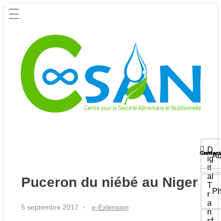
D
Service
Contact
Ad
ig
it
al
Puceron du niébé au Niger
T
Ph
r
a
5 septembre 2017
e-Extension
n
sf