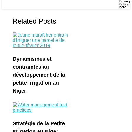
Privacy
Policy
here
.
Related Posts
Dynamismes et
contraintes au
développement de la
petite irrigation au
Niger
Stratégie de la Petite
Irrigation au Niger