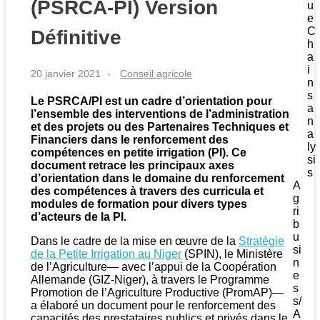
(PSRCA-PI) Version
u
e
C
Définitive
h
a
i
20 janvier 2021
Conseil agricole
n
s
Le PSRCA/PI est un cadre d’orientation pour
a
l’ensemble des interventions de l’administration
n
et des projets ou des Partenaires Techniques et
a
Financiers dans le renforcement des
ly
compétences en petite irrigation
(PI)
.
Ce
si
document retrace
les principaux axes
s
d’orientation dans le domaine du renforcement
A
des compétences
à travers des curricula et
g
modules de formation pour divers types
ri
d’acteurs
de la PI
.
b
u
Dans le cadre de la mise en œuvre de la
Stratégie
si
de la Petite Irrigation au Niger
(SPIN), le Ministère
n
de l’Agriculture— avec l’appui de la Coopération
e
Allemande (GIZ-Niger), à travers le Programme
s
Promotion de l’Agriculture Productive (PromAP)—
s/
a élaboré un document pour le renforcement des
A
capacités des prestataires publics et privés dans le