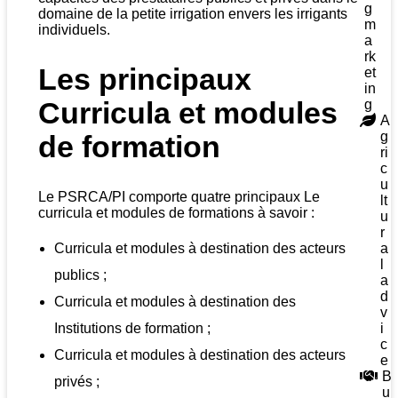
g
domaine de la petite irrigation envers les irrigants
m
individuels.
a
rk
Les principaux
et
in
Curricula
et modules
g
A
g
de formation
ri
c
u
Le PSRCA/PI comporte quatre principaux Le
lt
curricula et modules de formations à savoir :
u
r
Curricula et modules à destination des acteurs
a
l
publics ;
a
d
Curricula et modules à destination des
v
Institutions de formation ;
i
c
Curricula et modules à destination des acteurs
e
B
privés ;
u