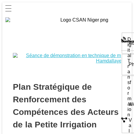
D
Service
Contact
Ad
ig
it
al
T
Ph
r
a
n
sf
Plan Stratégique de
o
r
Renforcement des
m
at
Wo
io
Compétences des Acteurs
n
V
de la Petite Irrigation
a
l