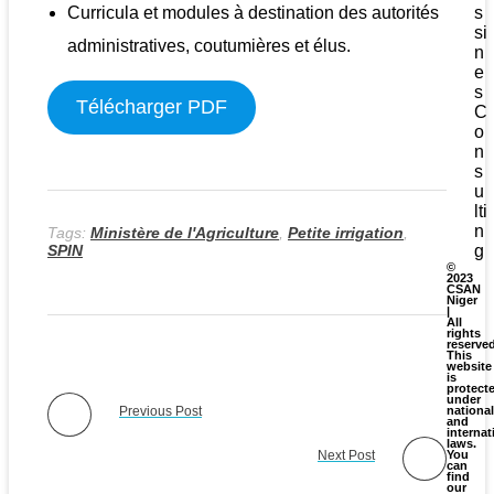
Curricula et modules à destination des autorités
s
si
administratives, coutumières et élus.
n
e
s
Télécharger PDF
C
o
n
s
u
lti
n
Tags:
Ministère de l'Agriculture
,
Petite irrigation
,
SPIN
g
©
2023
CSAN
Niger
|
All
rights
reserve
This
website
is
protect
under
Previous Post
national
and
internat
laws.
Next Post
You
can
find
our