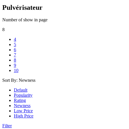
Pulvérisateur
Number of show in page
8
4
5
6
7
8
9
10
Sort By:
Newness
Default
Popularity
Rating
Newness
Low Price
High Price
Filter