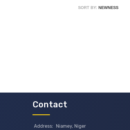
SORT BY:
NEWNESS
Contact
Address:
Niamey, Niger