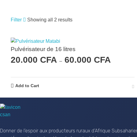
Filter
Showing all 2 results
RECHERCHER UN PRODUIT
Pulvérisateur de 16 litres
20.000
CFA
60.000
CFA
–
RECHERCHE
Add to Cart
CSAN Niger
Au Service de la Population Rurale
Donner de l’espoir aux producteurs ruraux d’Afrique Subsaharie