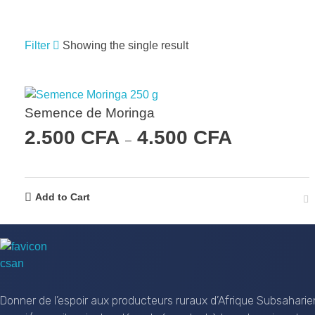
Filter
Showing the single result
RECHERCHER UN PRODUIT
Semence de Moringa
2.500
CFA
4.500
CFA
–
RECHERCHE
Add to Cart
CSAN Niger
Au Service de la Population Rurale
Donner de l’espoir aux producteurs ruraux d’Afrique Subsaharie