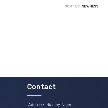
SORT BY:
NEWNESS
Contact
Address:
Niamey, Niger