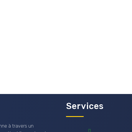
Services
nne à travers un