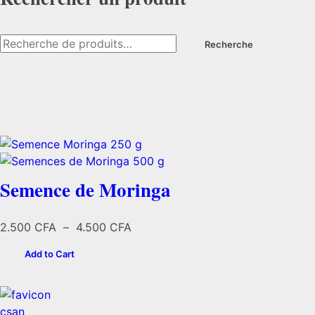
Recherche
Recherche
pour :
Semence de Moringa
Plage
2.500
CFA
–
4.500
CFA
de
Add to Cart
prix :
2.500 CFA
à
4.500 CFA