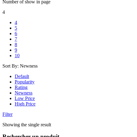
Number of show in page
4
4
5
6
7
8
9
10
Sort By:
Newness
Default
Popularity
Rating
Newness
Low Price
High Price
Filter
Showing the single result
Rechercher un produit