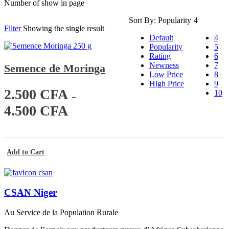
Number of show in page
Sort By:
Popularity
4
Filter
Showing the single result
Default
4
Popularity
5
Rating
6
Newness
7
Semence de Moringa
Low Price
8
High Price
9
2.500
CFA
10
–
P
4.500
CFA
l
a
g
e
d
Add to Cart
e
p
r
i
CSAN Niger
x
Au Service de la Population Rurale
:
2