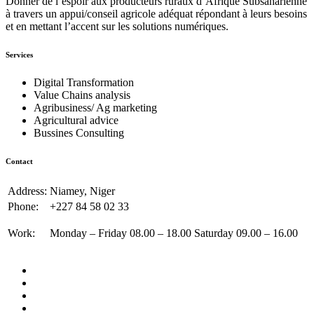
Donner de l’espoir aux producteurs ruraux d’Afrique Subsaharienne
.
à travers un appui/conseil agricole adéquat répondant à leurs besoins
5
et en mettant l’accent sur les solutions numériques.
0
0
Services
C
Digital Transformation
F
Value Chains analysis
A
Agribusiness/ Ag marketing
à
Agricultural advice
4
Bussines Consulting
.
5
0
Contact
0
Address:
Niamey, Niger
C
Phone:
+227 84 58 02 33
F
A
Work:
Monday – Friday 08.00 – 18.00 Saturday 09.00 – 16.00