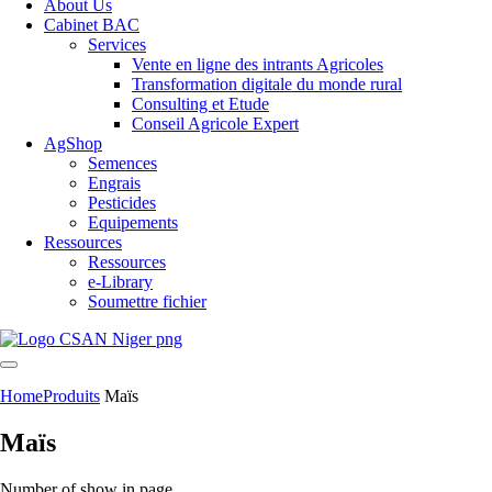
About Us
Cabinet BAC
Services
Vente en ligne des intrants Agricoles
Transformation digitale du monde rural
Consulting et Etude
Conseil Agricole Expert
AgShop
Semences
Engrais
Pesticides
Equipements
Ressources
Ressources
e-Library
Soumettre fichier
Home
Produits
Maïs
Maïs
Number of show in page