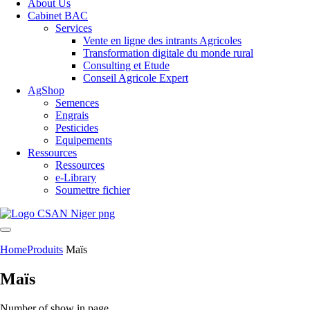
About Us
Cabinet BAC
Services
Vente en ligne des intrants Agricoles
Transformation digitale du monde rural
Consulting et Etude
Conseil Agricole Expert
AgShop
Semences
Engrais
Pesticides
Equipements
Ressources
Ressources
e-Library
Soumettre fichier
Home
Produits
Maïs
Maïs
Number of show in page