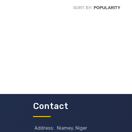
SORT BY:
POPULARITY
Contact
Address:
Niamey, Niger