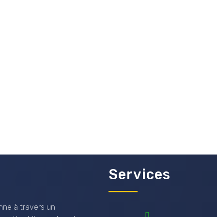
Services
nne à travers un