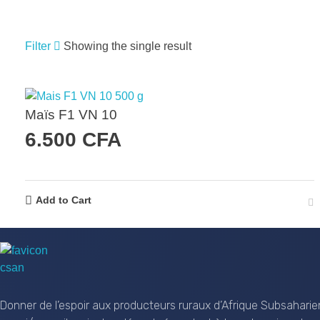
Filter
Showing the single result
RECHERCHER UN PRODUIT
Maïs F1 VN 10
6.500
CFA
RECHERCHE
Add to Cart
CSAN Niger
Au Service de la Population Rurale
Donner de l’espoir aux producteurs ruraux d’Afrique Subsaharie