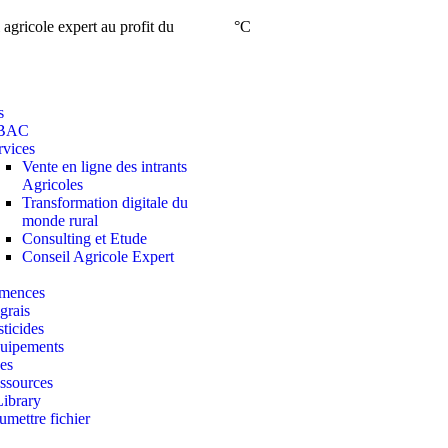
 agricole expert au profit du
°C
s
 BAC
rvices
Vente en ligne des intrants
Agricoles
Transformation digitale du
monde rural
Consulting et Etude
Conseil Agricole Expert
mences
grais
sticides
uipements
es
ssources
Library
umettre fichier