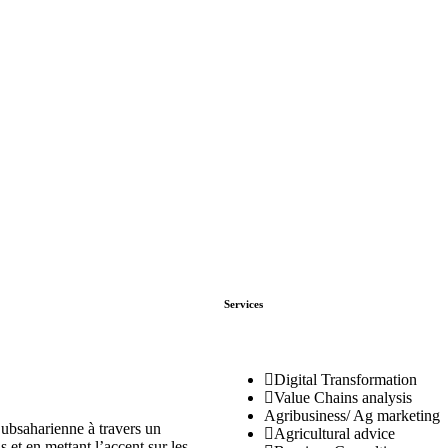
Services
Digital Transformation
Value Chains analysis
Agribusiness/ Ag marketing
ubsaharienne à travers un
Agricultural advice
 et en mettant l’accent sur les