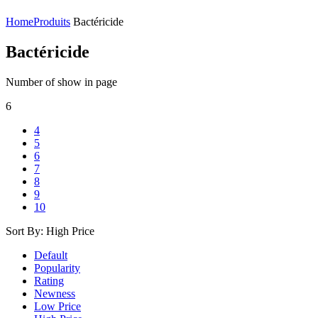
Home
Produits
Bactéricide
Bactéricide
Number of show in page
6
4
5
6
7
8
9
10
Sort By:
High Price
Default
Popularity
Rating
Newness
Low Price