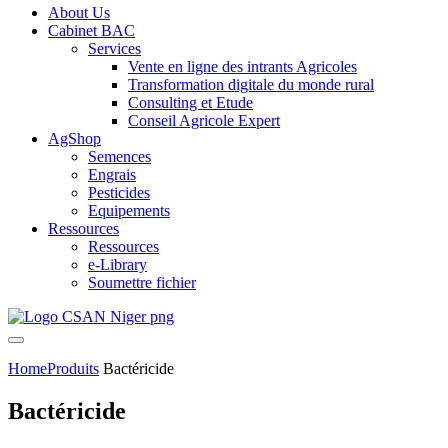
About Us
Cabinet BAC
Services
Vente en ligne des intrants Agricoles
Transformation digitale du monde rural
Consulting et Etude
Conseil Agricole Expert
AgShop
Semences
Engrais
Pesticides
Equipements
Ressources
Ressources
e-Library
Soumettre fichier
Home
Produits
Bactéricide
Bactéricide