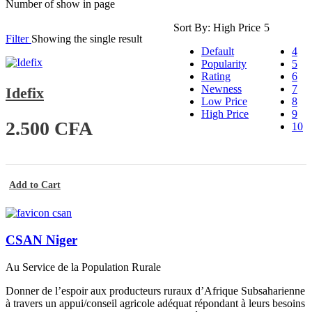
Number of show in page
Sort By:
High Price
5
Filter
Showing the single result
Default
4
Popularity
5
Rating
6
Newness
7
Idefix
Low Price
8
High Price
9
2.500
CFA
10
Add to Cart
CSAN Niger
Au Service de la Population Rurale
Donner de l’espoir aux producteurs ruraux d’Afrique Subsaharienne
à travers un appui/conseil agricole adéquat répondant à leurs besoins