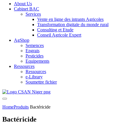
About Us
Cabinet BAC
Services
Vente en ligne des intrants Agricoles
Transformation digitale du monde rural
Consulting et Etude
Conseil Agricole Expert
AgShop
Semences
Engrais
Pesticides
Equipements
Ressources
Ressources
e-Library
Soumettre fichier
Home
Produits
Bactéricide
Bactéricide