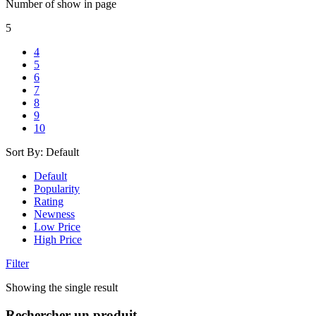
Number of show in page
5
4
5
6
7
8
9
10
Sort By:
Default
Default
Popularity
Rating
Newness
Low Price
High Price
Filter
Showing the single result
Rechercher un produit