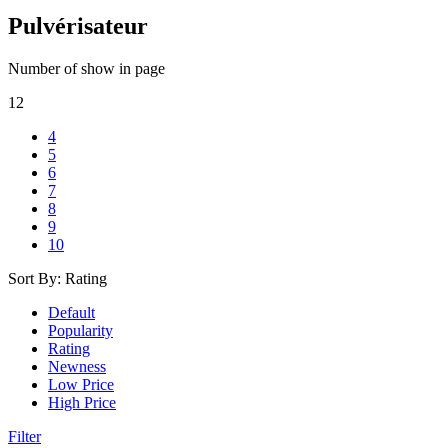
Pulvérisateur
Number of show in page
12
4
5
6
7
8
9
10
Sort By:
Rating
Default
Popularity
Rating
Newness
Low Price
High Price
Filter