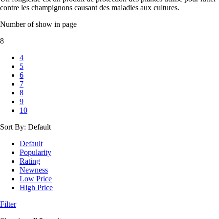
contre les champignons causant des maladies aux cultures.
Number of show in page
8
4
5
6
7
8
9
10
Sort By:
Default
Default
Popularity
Rating
Newness
Low Price
High Price
Filter