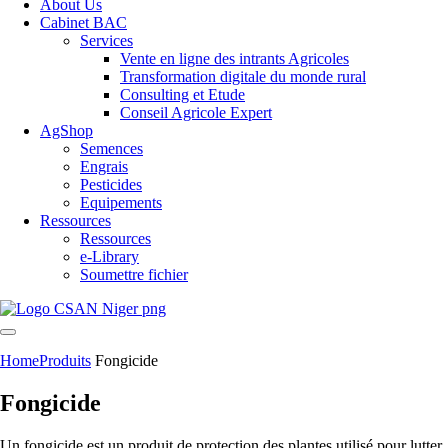
About Us
Cabinet BAC
Services
Vente en ligne des intrants Agricoles
Transformation digitale du monde rural
Consulting et Etude
Conseil Agricole Expert
AgShop
Semences
Engrais
Pesticides
Equipements
Ressources
Ressources
e-Library
Soumettre fichier
Home
Produits
Fongicide
Fongicide
Un fongicide est un produit de protection des plantes utilisé pour lutter