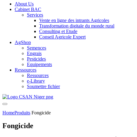
About Us
Cabinet BAC
Services
Vente en ligne des intrants Agricoles
Transformation digitale du monde rural
Consulting et Etude
Conseil Agricole Expert
AgShop
Semences
Engrais
Pesticides
Equipements
Ressources
Ressources
e-Library
Soumettre fichier
Home
Produits
Fongicide
Fongicide