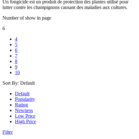
Un fongicide est un produit de protection des plantes utilisé pour
lutter contre les champignons causant des maladies aux cultures.
Number of show in page
6
4
5
6
7
8
9
10
Sort By:
Default
Default
Popularity
Rating
Newness
Low Price
High Price
Filter