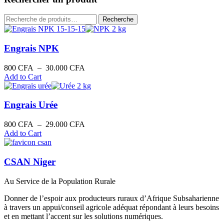
décroissant
Recherche
Recherche
pour :
Engrais NPK
Plage
800
CFA
–
30.000
CFA
de
Add to Cart
prix :
800 CFA
à
Engrais Urée
30.000 CFA
Plage
800
CFA
–
29.000
CFA
de
Add to Cart
prix :
800 CFA
à
CSAN Niger
29.000 CFA
Au Service de la Population Rurale
Donner de l’espoir aux producteurs ruraux d’Afrique Subsaharienne
à travers un appui/conseil agricole adéquat répondant à leurs besoins
et en mettant l’accent sur les solutions numériques.