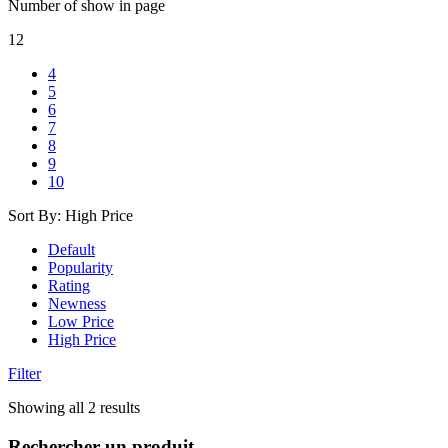
Number of show in page
12
4
5
6
7
8
9
10
Sort By:
High Price
Default
Popularity
Rating
Newness
Low Price
High Price
Filter
Trié
Showing all 2 results
par
prix
Rechercher un produit