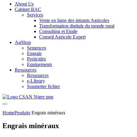
About Us
Cabinet BAC
Services
Vente en ligne des intrants Agricoles
Transformation digitale du monde rural
Consulting et Etude
Conseil Agricole Expert
AgShop
Semences
Engrais
Pesticides
Equipements
Ressources
Ressources
e-Library
Soumettre fichier
Home
Produits
Engrais minéraux
Engrais minéraux