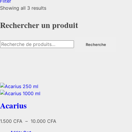
Filter
Trié
Showing all 3 results
du
plus
Rechercher un produit
récent
au
Recherche
plus
Recherche
pour :
ancien
Acarius
Plage
1.500
CFA
–
10.000
CFA
de