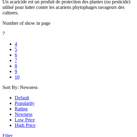
Un acaricide est un produit de protection des plantes (ou pesticide)
utilisé pour lutter contre les acariens phytophages ravageurs des
cultures.
Number of show in page
7
4
5
6
7
8
9
10
Sort By:
Newness
Default
Popularity
Rating
Newness
Low Price
High Price
Filter