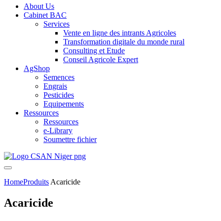
About Us
Cabinet BAC
Services
Vente en ligne des intrants Agricoles
Transformation digitale du monde rural
Consulting et Etude
Conseil Agricole Expert
AgShop
Semences
Engrais
Pesticides
Equipements
Ressources
Ressources
e-Library
Soumettre fichier
Home
Produits
Acaricide
Acaricide