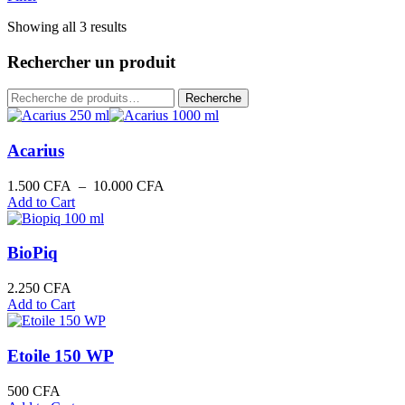
Trié
Showing all 3 results
du
plus
Rechercher un produit
récent
au
Recherche
Recherche
plus
pour :
ancien
Acarius
Plage
1.500
CFA
–
10.000
CFA
de
Add to Cart
prix :
1.500 CFA
à
BioPiq
10.000 CFA
2.250
CFA
Add to Cart
Etoile 150 WP
500
CFA