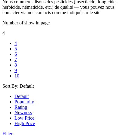
Nous commercialisons des pesticides (insecticide, fongicide,
herbicide, nématicide, etc.) de qualité — vous pouvez nous
contacter via nos contacts comme indiqué sur le site.
Number of show in page
4
4
5
6
7
8
9
10
Sort By:
Default
Default
Popularity
Rating
Newness
Low Price
High Price
Filter