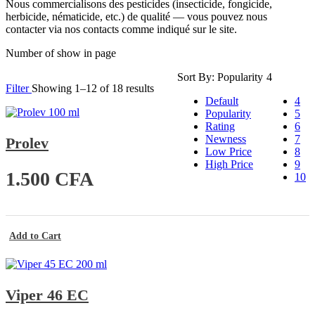
Nous commercialisons des pesticides (insecticide, fongicide,
herbicide, nématicide, etc.) de qualité — vous pouvez nous
contacter via nos contacts comme indiqué sur le site.
Number of show in page
Sort By:
Popularity
4
Trié
Filter
Showing 1–12 of 18 results
par
Default
4
popularité
Popularity
5
Rating
6
Newness
7
Prolev
Low Price
8
High Price
9
1.500
CFA
10
Add to Cart
Viper 46 EC