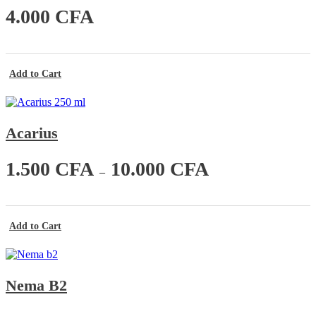
4.000
CFA
Add to Cart
Acarius
P
1.500
CFA
10.000
CFA
–
l
a
g
e
d
Add to Cart
e
p
r
i
Nema B2
x
: