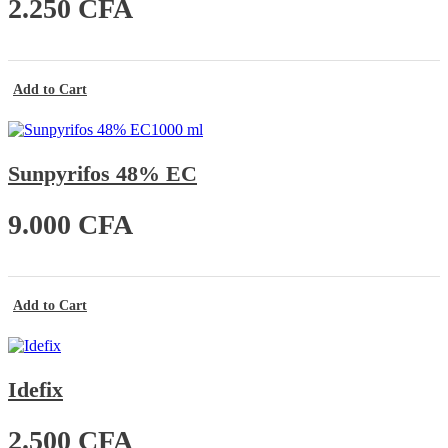
2.250
CFA
1
.
5
0
0
Add to Cart
C
F
A
Sunpyrifos 48% EC
à
1
0
9.000
CFA
.
0
0
0
Add to Cart
C
F
A
Idefix
2.500
CFA