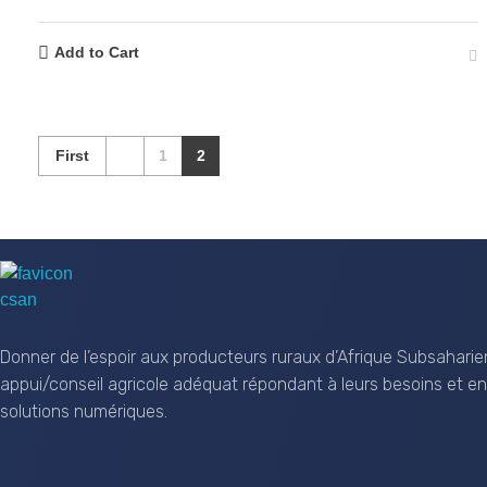
Add to Cart
First
1
2
CSAN Niger
Au Service de la Population Rurale
Donner de l’espoir aux producteurs ruraux d’Afrique Subsaharie
appui/conseil agricole adéquat répondant à leurs besoins et en
solutions numériques.