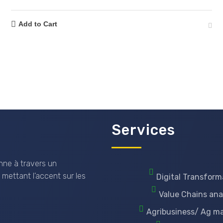
Add to Cart
Services
nne à travers un
 mettant l’accent sur les
Digital Transform
Value Chains ana
Agribusiness/ Ag m