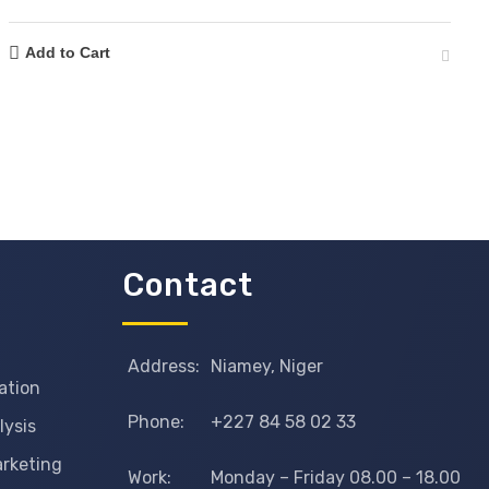
Add to Cart
Contact
Address:
Niamey, Niger
ation
Phone:
+227 84 58 02 33
lysis
arketing
Work:
Monday – Friday 08.00 – 18.00