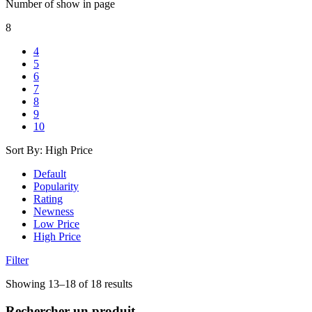
Number of show in page
8
4
5
6
7
8
9
10
Sort By:
High Price
Default
Popularity
Rating
Newness
Low Price
High Price
Filter
Trié
Showing 13–18 of 18 results
par
prix
Rechercher un produit