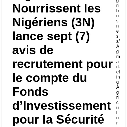
g
Nourrissent
les
ri
b
u
Nigériens (
3N)
si
n
e
lance sept (7)
s
s/
a
vis de
A
g
m
recrutement
pour
a
rk
et
le compte du
in
g
Fonds
A
g
ri
d’Investissement
c
u
lt
pour la Sécurité
u
r