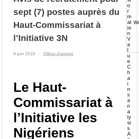
o
sept (7) postes auprès du
r
m
at
Wo
Haut-Commissariat à
io
n
l’Initiative 3N
V
a
l
9 juin 2018
Offres d'emploi
u
e
C
h
a
Le
Haut-
i
n
s
Commissariat à
a
n
a
l’Initiative les
ly
si
Nigériens
s
A