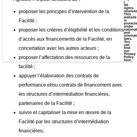
|
All
rights
proposer les principes d’intervention de la
reserve
This
website
Facilité ;
is
protect
under
proposer les critères d’éligibilité et les conditions
national
and
internat
d’accès aux financements de la Facilité, en
laws.
You
can
concertation avec les autres acteurs ;
find
our
Privacy
proposer l’affectation des ressources de la
Policy
here
.
facilité ;
appuyer l’élaboration des contrats de
performance et/ou contrats de financement avec
les structures d’intermédiation financières,
partenaires de la Facilité ;
suivre et capitaliser la mise en œuvre de la
Facilité par les structures d’intermédiation
financières;