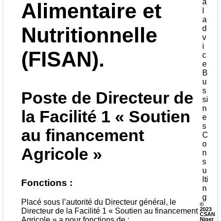
a
Alimentaire et
l
a
Nutritionnelle
d
v
i
(FISAN)
.
c
e
B
u
s
Poste de Directeur de
si
n
la Facilité 1 « Soutien
e
s
au financement
C
o
Agricole »
n
s
u
lti
Fonctions :
n
g
Placé sous l’autorité du Directeur général, le
©
2023
Directeur de la Facilité 1 « Soutien au financement
CSAN
Agricole » a pour fonctions de :
Niger