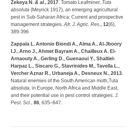
Zekeya N.
& al
., 2017
. Tomato Leafminer,
Tuta
absoluta
(Meyrick 1917), an emerging agricultural
pest in Sub-Saharan Africa: Current and prospective
management strategies.
Afr. J. Agric. Res
.,
12
(6),
389-396
Zappala L. Antonio Biondi A., Alma A., Al-Jboory
I.J., Arno J., Ahmet Bayram A., Chailleux A. El-
Arnaouty A., Gerling D., Guenaoui Y., Shaltiel-
Harpaz L., Siscaro G., Stavrinides M., Tavella L.,
Vercher Aznar R., Urbaneja A., Desneux N., 2013
.
Natural enemies of the South American moth,Tuta
absoluta, in Europe, North Africa and Middle East,
and their potential use in pest control strategies.
J.
Pest. Sci
.,
86
, 635–647.