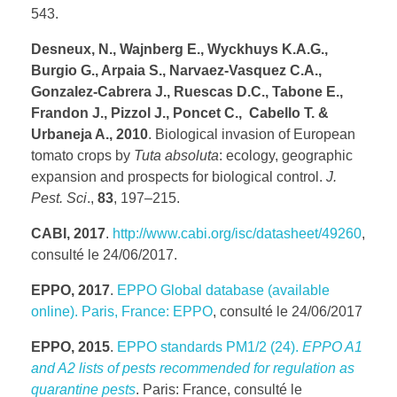
543.
Desneux, N., Wajnberg E., Wyckhuys K.A.G.,
Burgio G., Arpaia S., Narvaez-Vasquez C.A.,
Gonzalez-Cabrera J., Ruescas D.C., Tabone E.,
Frandon J., Pizzol J., Poncet C., Cabello T. &
Urbaneja A., 2010
. Biological invasion of European
tomato crops by
Tuta absoluta
: ecology, geographic
expansion and prospects for biological control.
J.
Pest. Sci
.,
83
, 197–215.
CABI, 2017
.
http://www.cabi.org/isc/datasheet/49260
,
consulté le 24/06/2017.
EPPO, 2017
.
EPPO Global database (available
online). Paris, France: EPPO
, consulté le 24/06/2017
EPPO, 2015
.
EPPO standards PM1/2 (24).
EPPO A1
and A2 lists of pests recommended for regulation as
quarantine pests
. Paris: France, consulté le