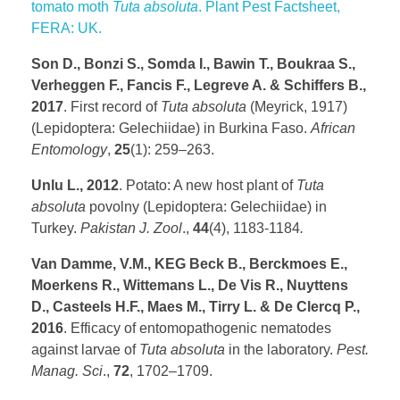
tomato moth
Tuta absoluta
. Plant Pest Factsheet,
FERA: UK.
Son D., Bonzi S., Somda I., Bawin T., Boukraa S.,
Verheggen F., Fancis F., Legreve A. & Schiffers B.,
2017
. First record of
Tuta absoluta
(Meyrick, 1917)
(Lepidoptera: Gelechiidae) in Burkina Faso.
African
Entomology
,
25
(1): 259–263.
Unlu L., 2012
. Potato: A new host plant of
Tuta
absoluta
povolny (Lepidoptera: Gelechiidae) in
Turkey.
Pakistan J. Zool
.,
44
(4), 1183-1184
.
Van Damme, V.M., KEG Beck B., Berckmoes E.,
Moerkens R., Wittemans L., De Vis R., Nuyttens
D., Casteels H.F., Maes M., Tirry L. & De Clercq P.,
2016
. Efficacy of entomopathogenic nematodes
against larvae of
Tuta absoluta
in the laboratory.
Pest.
Manag. Sci
.,
72
, 1702–1709.