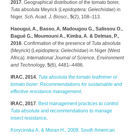
2017
. Geographical distribution of the tomato borer,
Tuta absoluta
Meyrick (
Lepidoptera:
Gelechiidae
) in
Niger.
Sch. Acad. J. Biosci
.,
5
(2), 108–113.
Haougui, A., Basso, A, Madougou G., Salissou O.,
Bagué G., Moumouni A., Kimba, A. & Delmas, P.,
2016
. Confirmation of the presence of
Tuta absoluta
(Meyrick) (Lepidoptera:
Gelechiidae
) in Niger (West
Africa).
International Journal of Science, Environment
and Technology
,
5
(6), 4481–4486.
IRAC, 2014
.
Tuta absoluta the tomato leafminer or
tomato borer: Recommendations for sustainable and
effective resistance management
.
IRAC, 2017
.
Best management practices to control
Tuta absoluta
and recommendations to manage
insect resistance
.
Korycinska A. & Moran H., 2009. South American