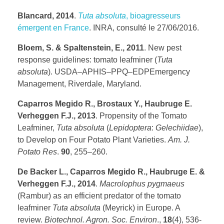
Blancard, 2014
.
Tuta absoluta
, bioagresseurs
émergent en France
. INRA, consulté le 27/06/2016.
Bloem, S. & Spaltenstein, E., 2011
. New pest
response guidelines: tomato leafminer (
Tuta
absoluta
). USDA–APHIS–PPQ–EDPEmergency
Management, Riverdale, Maryland.
Caparros Megido R., Brostaux Y., Haubruge E.
Verheggen F.J., 2013
. Propensity of the Tomato
Leafminer,
Tuta absoluta
(
Lepidoptera
:
Gelechiidae
),
to Develop on Four Potato Plant Varieties.
Am. J.
Potato Res
.
90
, 255–260.
De Backer L., Caparros Megido R., Haubruge E. &
Verheggen F.J., 2014
.
Macrolophus pygmaeus
(Rambur) as an efficient predator of the tomato
leafminer
Tuta absoluta
(Meyrick) in Europe. A
review.
Biotechnol. Agron. Soc. Environ
.,
18
(4), 536-