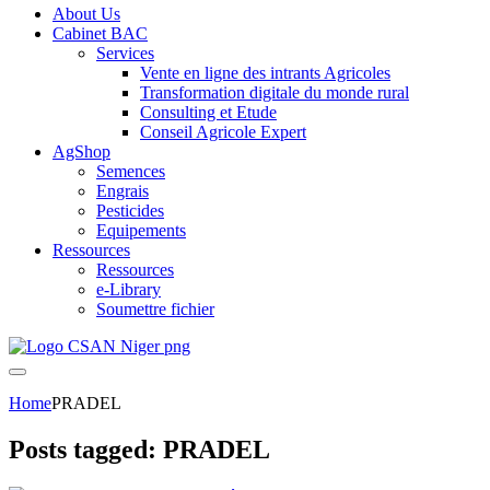
About Us
Cabinet BAC
Services
Vente en ligne des intrants Agricoles
Transformation digitale du monde rural
Consulting et Etude
Conseil Agricole Expert
AgShop
Semences
Engrais
Pesticides
Equipements
Ressources
Ressources
e-Library
Soumettre fichier
Home
PRADEL
Posts tagged: PRADEL