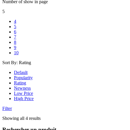
Number of show in page
5
4
5
6
7
8
9
10
Sort By:
Rating
Default
Popularity
Rating
Newness
Low Price
High Price
Filter
Trié
Showing all 4 results
par
note
Rechercher un produit