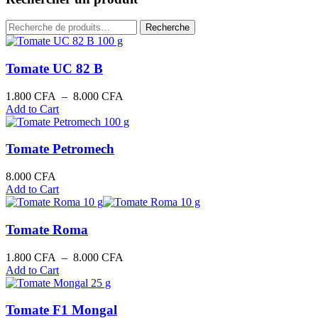
moyenne
Recherche
Recherche
pour :
Tomate UC 82 B
Plage
1.800
CFA
–
8.000
CFA
de
Add to Cart
prix :
1.800 CFA
à
Tomate Petromech
8.000 CFA
8.000
CFA
Add to Cart
Tomate Roma
Plage
1.800
CFA
–
8.000
CFA
de
Add to Cart
prix :
1.800 CFA
à
Tomate F1 Mongal