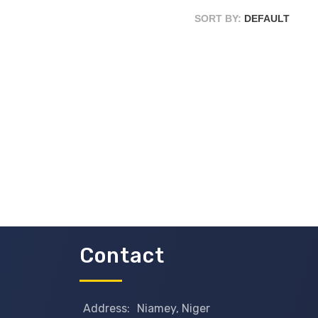
SORT BY:
DEFAULT
Contact
Address:
Niamey, Niger