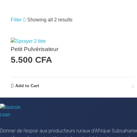
Filter
Showing all 2 results
RECHERCHER UN PRODUIT
Petit Pulvérisateur
5.500
CFA
RECHERCHE
Add to Cart
CSAN Niger
Au Service de la Population Rurale
Donner de l’espoir aux producteurs ruraux d’Afrique Subsaharie