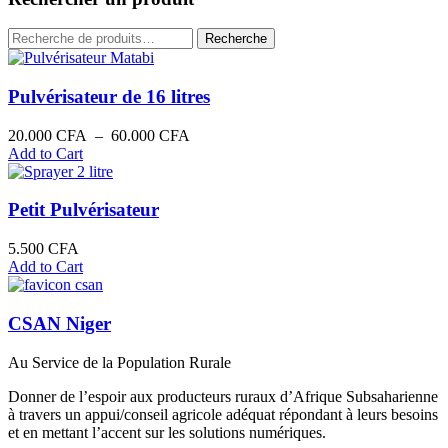
décroissant
Recherche
Recherche
pour :
Pulvérisateur de 16 litres
Plage
20.000
CFA
–
60.000
CFA
de
Add to Cart
prix :
20.000 CFA
à
Petit Pulvérisateur
60.000 CFA
5.500
CFA
Add to Cart
CSAN Niger
Au Service de la Population Rurale
Donner de l’espoir aux producteurs ruraux d’Afrique Subsaharienne
à travers un appui/conseil agricole adéquat répondant à leurs besoins
et en mettant l’accent sur les solutions numériques.