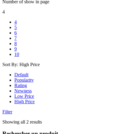
Number of show in page
4
4
5
6
7
8
9
10
Sort By:
High Price
Default
Popularity
Rating
Newness
Low Price
High Price
Filter
Trié
Showing all 2 results
par
prix
Rechercher un produit