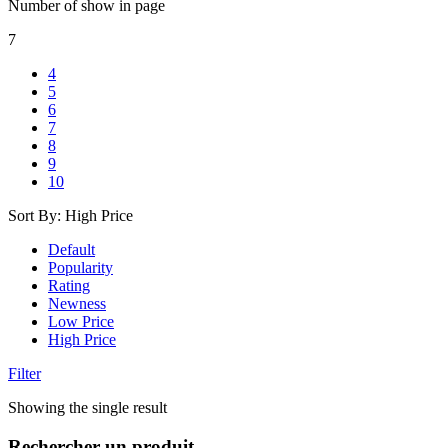
Number of show in page
7
4
5
6
7
8
9
10
Sort By:
High Price
Default
Popularity
Rating
Newness
Low Price
High Price
Filter
Showing the single result
Rechercher un produit