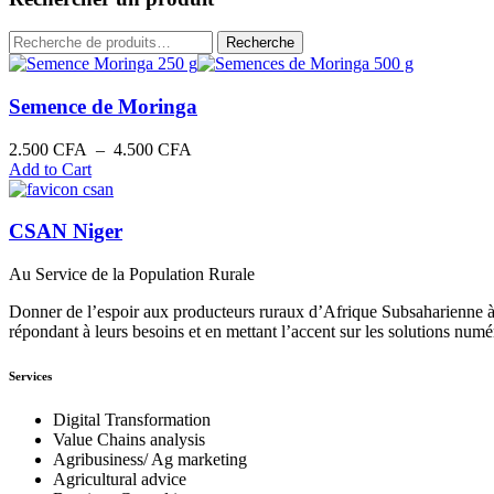
Recherche
Recherche
pour :
Semence de Moringa
Plage
2.500
CFA
–
4.500
CFA
de
Add to Cart
prix :
2.500 CFA
à
CSAN Niger
4.500 CFA
Au Service de la Population Rurale
Donner de l’espoir aux producteurs ruraux d’Afrique Subsaharienne à 
répondant à leurs besoins et en mettant l’accent sur les solutions numé
Services
Digital Transformation
Value Chains analysis
Agribusiness/ Ag marketing
Agricultural advice