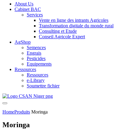
About Us
Cabinet BAC
Services
Vente en ligne des intrants Agricoles
Transformation digitale du monde rural
Consulting et Etude
Conseil Agricole Expert
AgShop
Semences
Engrais
Pesticides
Equipements
Ressources
Ressources
e-Library
Soumettre fichier
Home
Produits
Moringa
Moringa