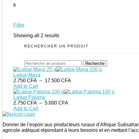
6
Filter
Showing all 2 results
RECHERCHER UN PRODUIT
Recherche
Recherche
pour :
Laitue Maya
Plage
2.750
CFA
–
17.500
CFA
de
Add to Cart
prix :
2.750 CFA
Laitue Paloma
Plage
à
2.750
CFA
–
5.000
CFA
de
17.500 CFA
Add to Cart
prix :
CSAN Niger
Au Service de la Population Rurale
2.750 CFA
Donner de l’espoir aux producteurs ruraux d’Afrique Subsahar
à
agricole adéquat répondant à leurs besoins et en mettant l’acc
5.000 CFA