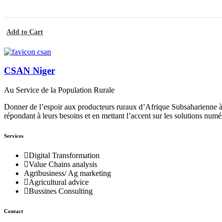
.
a
7
g
5
e
0
d
Add to Cart
e
C
p
F
r
A
i
CSAN Niger
à
x
5
Au Service de la Population Rurale
.
:
0
2
Donner de l’espoir aux producteurs ruraux d’Afrique Subsaharienne à 
0
.
répondant à leurs besoins et en mettant l’accent sur les solutions numé
0
7
5
Services
C
0
F
Digital Transformation
A
C
Value Chains analysis
F
Agribusiness/ Ag marketing
A
Agricultural advice
à
Bussines Consulting
1
7
.
Contact
5