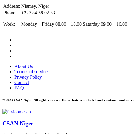
0
Address:
Niamey, Niger
0
Phone:
+227 84 58 02 33
C
Work:
Monday – Friday 08.00 – 18.00 Saturday 09.00 – 16.00
F
A
About Us
Termes of service
Privacy Policy
Contact
FAQ
© 2023 CSAN Niger | All rights reserved This website is protected under national and inter
CSAN Niger