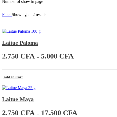
Number of show in page
Trié
Filter
Showing all 2 results
par
note
moyenne
Rechercher un produit
Laitue Paloma
Recherche
pour :
P
2.750
CFA
5.000
CFA
–
l
a
g
e
d
Add to Cart
e
p
r
i
Laitue Maya
x
:
P
2.750
CFA
17.500
CFA
–
2
l