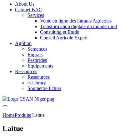
About Us
Cabinet BAC
Services
Vente en ligne des intrants Agricoles
Transformation digitale du monde rural
Consulting et Etude
Conseil Agricole Expert
AgShop
Semences
Engrais
Pesticides
Equipements
Ressources
Ressources
e-Library
Soumettre fichier
Home
Produits
Laitue
Laitue