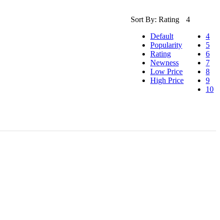
Sort By:
Rating
4
Default
4
Popularity
5
Rating
6
Newness
7
Low Price
8
High Price
9
10